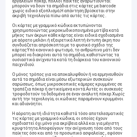
εργαλείων πόκερ, πολλοί παίκτες αναρωτιούνται:
μπορούν να δουν τα σημάδια στις κάρτες με barcode
χωρίς ειδικό εξοπλισμό;Η απάντηση βρίσκεται στην
ακριβή τεχνολογία πίσω από αυτές τις κάρτες..
Οι κάρτες με γραμμικό κώδικα εκτυπώνονται
χρησιμοποιώντας μικροκωδικοποιημένα μοτίβα κατά
μήκος των άκρων κάθε κάρτας.είναι ειδικά σχεδιασμένα
με αόρατο μελάνι ή εξαιρετικά λεπτή έντυπη άκρη που
συνδυάζεται απρόσκοπτα με το φυσικό σχέδιο της
κάρταςΥπό κανονικό φωτισμό, το ανθρώπινο μάτι δεν
μπορεί να διακρίνει αυτά τα σημάδια, καθιστώντας τα
ουσιαστικά ανίχνευτα κατά τη διάρκεια του κανονικού
παιχνιδιού.
Ο μόνος τρόπος για να αποκαλυφθούν ή να ερμηνευθούν
αυτά τα σημάδια είναι μέσω εξωτερικών συσκευών
σαρώσεως, όπως μικροσκοπικές κάμερες κρυμμένες σε
τραπέζια πόκερ ή αντικείμενα κοντά.Αυτές οι συσκευές
τροφοδοτούν τα δεδομένα σε έναν αναλυτή πόκερ.Χωρίς
αυτή την τεχνολογία, οι κώδικες παραμένουν κρυμμένοι
και αδιανόητοι.
Η αόρατη αυτή ιδιότητα καθιστά τόσο αποτελεσματικές
τις κάρτες με γραμμικό κώδικα, οι οποίες έχουν
σχεδιαστεί όχι μόνο για ακρίβεια αλλά και για μέγιστη
κρυφτότητα.Αποφεύγουν την ανίχνευση τόσο από τους
παίκτες όσο και από το προσωπικό ασφαλείας., εφόσον