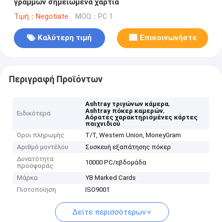
γραμμών σημειωμένα χαρτιά
Τιμή：Negotiate
MOQ：PC 1
Καλύτερη τιμή
Επικοινωνήστε
Περιγραφή Προϊόντων
,
Ashtray τριγώνων κάμερα
,
Ashtray πόκερ καμερών
Ειδικότερα
Αόρατες χαρακτηρισμένες κάρτες
παιχνιδιού
Όροι πληρωμής
T/T, Western Union, MoneyGram
Αριθμό μοντέλου
Συσκευή εξαπάτησης πόκερ
Δυνατότητα
10000 PC/εβδομάδα
προσφοράς
Μάρκα
YB Marked Cards
Πιστοποίηση
ISO9001
Δείτε περισσότερων