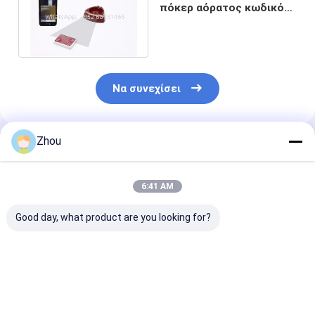
πόκερ αόρατος κωδικός
γραμμών σημειωμένα
χαρτιά
Να συνεχίσει
Zhou
Συνιστώμενα Προϊόντα
6:41 AM
Good day, what product are you looking for?
Σκάνερ καρτών για
Κρυφή κάμερα
Συσκευή
ακριβή κλήρωση με
πόκερ για αναλυτή
εξαπάτησης
barcode
πόκερ
Ultimate Poke