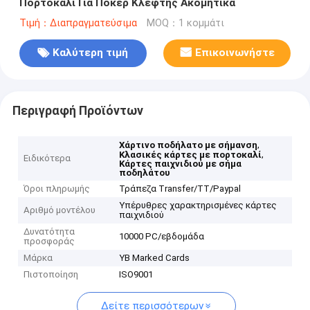
Πορτοκαλί Για Πόκερ Κλέφτης Ακομητικά
Τιμή：Διαπραγματεύσιμα
MOQ：1 κομμάτι
Καλύτερη τιμή
Επικοινωνήστε
Περιγραφή Προϊόντων
,
Χάρτινο ποδήλατο με σήμανση
,
Κλασικές κάρτες με πορτοκαλί
Ειδικότερα
Κάρτες παιχνιδιού με σήμα
ποδηλάτου
Όροι πληρωμής
Τράπεζα Transfer/TT/Paypal
Υπέρυθρες χαρακτηρισμένες κάρτες
Αριθμό μοντέλου
παιχνιδιού
Δυνατότητα
10000 PC/εβδομάδα
προσφοράς
Μάρκα
YB Marked Cards
Πιστοποίηση
ISO9001
Δείτε περισσότερων