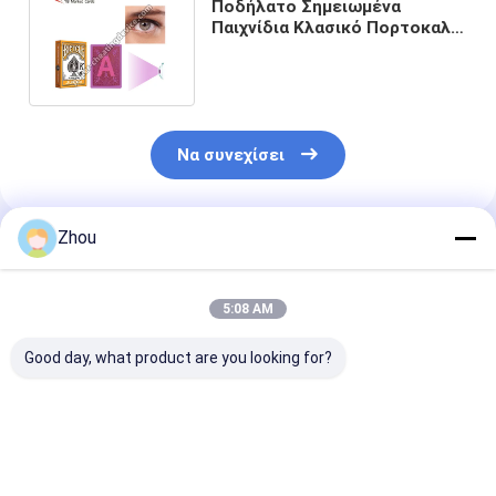
Ποδήλατο Σημειωμένα
Παιχνίδια Κλασικό Πορτοκαλί
Για Πόκερ Κλέφτης Ακομητικά
Να συνεχίσει
Zhou
Συνιστώμενα Προϊόντα
5:08 AM
Good day, what product are you looking for?
Copag Texas
Modiano
Copag 4 Colou
Hold'em UV Marked
Professional
Plastic Secret