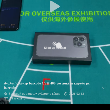
Αναλυτής πόκερ barcode CVK 400 για πακέτα καρτών με
barcode
Συσκευή συσκευών ανάλυσης πόκερ
2026-03-13
19 απόψεις