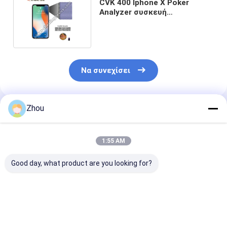
CVK 400 Iphone X Poker
Analyzer συσκευή
εξαπάτησης με ακουστικά
Bluetooth
Να συνεχίσει
Zhou
Συνιστώμενα Προϊόντα
1:55 AM
Good day, what product are you looking for?
CVK 500 Moto G
CVK 500 iPhone 14
CVK 350 Αναλ
Stylus Σημειωμένες
Pro Poker Analyzer
Πόκερ Οικιακ