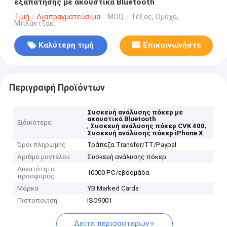
εξαπάτησης με ακουστικά Bluetooth
Τιμή：Διαπραγματεύσιμα
MOQ：Τέξας, Ομάχα,
Μπλάκτζακ.
Καλύτερη τιμή
Επικοινωνήστε
Περιγραφή Προϊόντων
Συσκευή ανάλυσης πόκερ με
ακουστικά Bluetooth
Ειδικότερα
,
,
Συσκευή ανάλυσης πόκερ CVK 400
Συσκευή ανάλυσης πόκερ iPhone X
Όροι πληρωμής
Τράπεζα Transfer/TT/Paypal
Αριθμό μοντέλου
Συσκευή ανάλυσης πόκερ
Δυνατότητα
10000 PC/εβδομάδα
προσφοράς
Μάρκα
YB Marked Cards
Πιστοποίηση
ISO9001
Δείτε περισσότερων