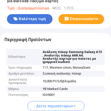
για Barcode Παίξιμο κάρτες
Τιμή：Διαπραγματεύσιμα
MOQ：1 PCS
Καλύτερη τιμή
Επικοινωνήστε
Περιγραφή Προϊόντων
Ανάλυση πόκερ Samsung Galaxy A72
,
,
Αναλυτής πόκερ AKK A4
Ειδικότερα
Αναλυτής καρτών για παίκτες με
γραμμικό κωδικό
Όροι πληρωμής
T/T, Western Union, MoneyGram
Αριθμό μοντέλου
Συσκευή ανάλυσης πόκερ
Δυνατότητα
10,000 PCS/Εβδομάδα
προσφοράς
Μάρκα
YB Marked Cards
Πιστοποίηση
ISO9001
Δείτε περισσότερων