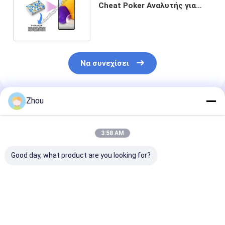
Cheat Poker Αναλυτής για
Barcode Παίξιμο κάρτες
Να συνεχίσει
Zhou
Συνιστώμενα Προϊόντα
3:58 AM
Good day, what product are you looking for?
CVK 500 Moto G
CVK 500 iPhone 14
CVK 350 Αναλ
Stylus Σημειωμένες
Pro Poker Analyzer
Πόκερ Οικιακ
κάρτες αναλυτής
iPhone για ακριβή
βελτίωση